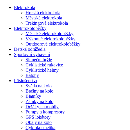
Elektrokola
Horská elektrokola
Městská elektrokola
Trekingová elektrokola
Elektrokoloběžky
Městské elektrokoloběžky
Výkonné elektrokoloběžky
Outdoorové elektrokoloběžky
Dětská odrážedla
Sportovní vybavení
Sluneční brýle
Cyklistické rukavice
Cyklistické helmy
Batohy
Příslušenství
Světla na kolo
Brašny na kolo
Blatníky
Zámky na kolo
Držáky na mobily
Pumpy a kompresory
GPS lokátory
Obaly na kolo
Cyklokosmetika