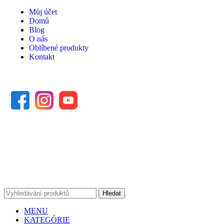
Můj účet
Domů
Blog
O nás
Oblíbené produkty
Kontakt
SOCIÁLNÍ SÍTĚ
SPOJTE SE S NÁMI!
www.bajkeri.cz
+420 775 186 588
bajkeri@bajkeri.cz
Hledat
MENU
KATEGÓRIE