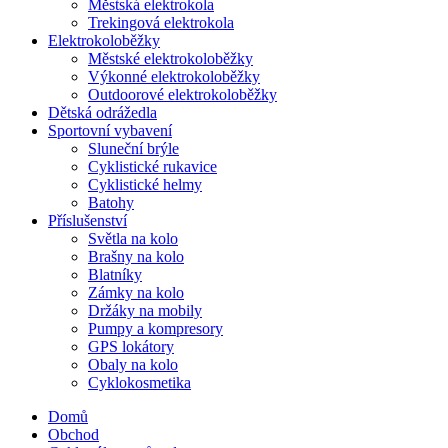
Městská elektrokola
Trekingová elektrokola
Elektrokoloběžky
Městské elektrokoloběžky
Výkonné elektrokoloběžky
Outdoorové elektrokoloběžky
Dětská odrážedla
Sportovní vybavení
Sluneční brýle
Cyklistické rukavice
Cyklistické helmy
Batohy
Příslušenství
Světla na kolo
Brašny na kolo
Blatníky
Zámky na kolo
Držáky na mobily
Pumpy a kompresory
GPS lokátory
Obaly na kolo
Cyklokosmetika
Domů
Obchod