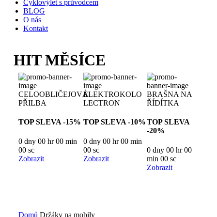
Cyklovýlet s průvodcem
BLOG
O nás
Kontakt
HIT MĚSÍCE
CELOOBLIČEJOVÁ
ELEKTROKOLO
BRAŠNA NA
PŘILBA
LECTRON
ŘÍDÍTKA
TOP SLEVA -15%
TOP SLEVA -10%
TOP SLEVA
-20%
0
dny
00
hr
00
min
0
dny
00
hr
00
min
00
sc
00
sc
0
dny
00
hr
00
Zobrazit
Zobrazit
min
00
sc
Zobrazit
Domů
Držáky na mobily