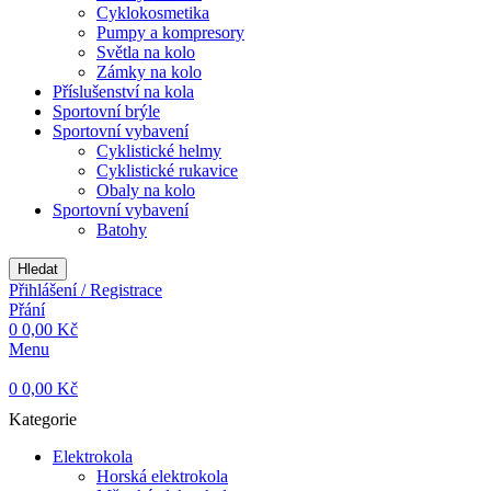
Cyklokosmetika
Pumpy a kompresory
Světla na kolo
Zámky na kolo
Příslušenství na kola
Sportovní brýle
Sportovní vybavení
Cyklistické helmy
Cyklistické rukavice
Obaly na kolo
Sportovní vybavení
Batohy
Hledat
Přihlášení / Registrace
Přání
0
0,00
Kč
Menu
0
0,00
Kč
Kategorie
Elektrokola
Horská elektrokola