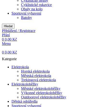
Cyklistické helmy
Cyklistické rukavice
Obaly na kolo
Sportovní vybavení
Batohy
Hledat
Přihlášení / Registrace
Přání
0
0,00
Kč
Menu
0
0,00
Kč
Kategorie
Elektrokola
Horská elektrokola
Městská elektrokola
Trekingová elektrokola
Elektrokoloběžky
Městské elektrokoloběžky
Výkonné elektrokoloběžky
Outdoorové elektrokoloběžky
Dětská odrážedla
Sportovní vybavení