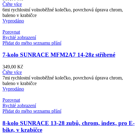
Čtěte více
6mi rychlostní volnoběžné kolečko, povrchová úprava chrom,
baleno v krabičce
Vyprodáno
Porovnat
Rychlé zobrazení
Přidat do mého seznamu přání
7-kolo SUNRACE MFM2A7 14-28z stříbrné
349,00
Kč
Čtěte více
7mi rychlostní volnoběžné kolečko, povrchová úprava chrom,
baleno v krabičce
Vyprodáno
Porovnat
Rychlé zobrazení
Přidat do mého seznamu přání
8-kolo SUNRACE 13-28 zubů, chrom, index, pro E-
bike, v krabičce