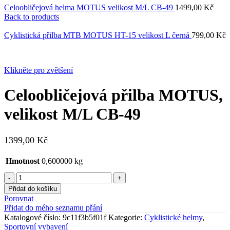
Celoobličejová helma MOTUS velikost M/L CB-49
1499,00
Kč
Back to products
Cyklistická přilba MTB MOTUS HT-15 velikost L černá
799,00
Kč
Klikněte pro zvětšení
Celoobličejová přilba MOTUS,
velikost M/L CB-49
1399,00
Kč
Hmotnost
0,600000 kg
Celoobličejová
přilba
Přidat do košíku
MOTUS,
Porovnat
velikost
Přidat do mého seznamu přání
M/L
Katalogové číslo:
9c11f3b5f01f
Kategorie:
Cyklistické helmy
,
CB-
Sportovní vybavení