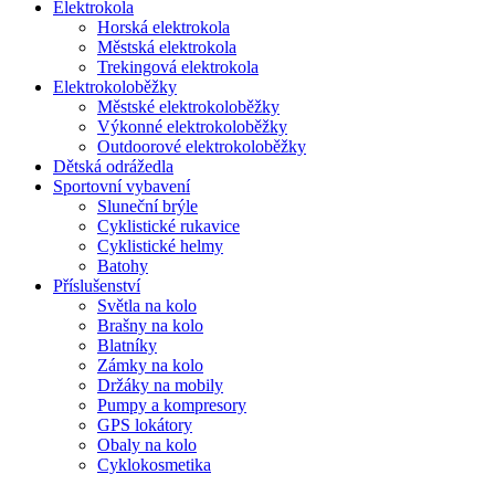
Elektrokola
Horská elektrokola
Městská elektrokola
Trekingová elektrokola
Elektrokoloběžky
Městské elektrokoloběžky
Výkonné elektrokoloběžky
Outdoorové elektrokoloběžky
Dětská odrážedla
Sportovní vybavení
Sluneční brýle
Cyklistické rukavice
Cyklistické helmy
Batohy
Příslušenství
Světla na kolo
Brašny na kolo
Blatníky
Zámky na kolo
Držáky na mobily
Pumpy a kompresory
GPS lokátory
Obaly na kolo
Cyklokosmetika