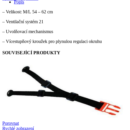
49
Popis
množství
– Velikost: M/L 54 – 62 cm
– Ventilační systém 21
– Uvolňovací mechanismus
– Vícestupňový kroužek pro plynulou regulaci okruhu
SOUVISEJÍCÍ PRODUKTY
Porovnat
Rychlé zobrazení