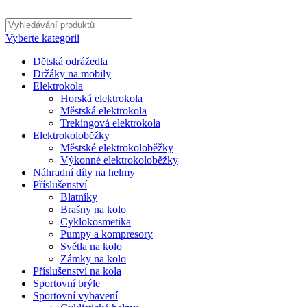
Vyberte kategorii
Dětská odrážedla
Držáky na mobily
Elektrokola
Horská elektrokola
Městská elektrokola
Trekingová elektrokola
Elektrokoloběžky
Městské elektrokoloběžky
Výkonné elektrokoloběžky
Náhradní díly na helmy
Příslušenství
Blatníky
Brašny na kolo
Cyklokosmetika
Pumpy a kompresory
Světla na kolo
Zámky na kolo
Příslušenství na kola
Sportovní brýle
Sportovní vybavení