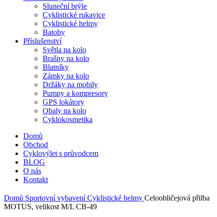
Sluneční brýle
Cyklistické rukavice
Cyklistické helmy
Batohy
Příslušenství
Světla na kolo
Brašny na kolo
Blatníky
Zámky na kolo
Držáky na mobily
Pumpy a kompresory
GPS lokátory
Obaly na kolo
Cyklokosmetika
Domů
Obchod
Cyklovýlet s průvodcem
BLOG
O nás
Kontakt
Domů
Sportovní vybavení
Cyklistické helmy
Celoobličejová přilba
MOTUS, velikost M/L CB-49