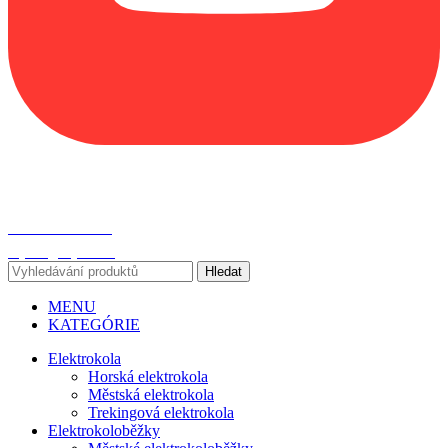
SPOJTE SE S NÁMI!
www.bajkeri.cz
+420 775 186 588
bajkeri@bajkeri.cz
Hledat
MENU
KATEGÓRIE
Elektrokola
Horská elektrokola
Městská elektrokola
Trekingová elektrokola
Elektrokoloběžky