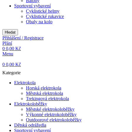
Batohy
Sportovní vybavení
Cyklistické helmy
Cyklistické rukavice
Obaly na kolo
Hledat
Přihlášení / Registrace
Přání
0
0,00
Kč
Menu
0
0,00
Kč
Kategorie
Elektrokola
Horská elektrokola
Městská elektrokola
Trekingová elektrokola
Elektrokoloběžky
Městské elektrokoloběžky
Výkonné elektrokoloběžky
Outdoorové elektrokoloběžky
Dětská odrážedla
Sportovní vybavení