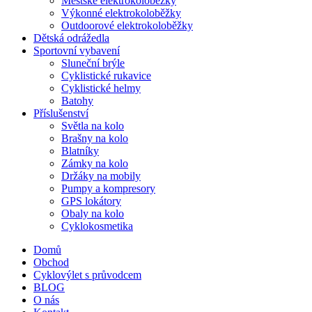
Městské elektrokoloběžky
Výkonné elektrokoloběžky
Outdoorové elektrokoloběžky
Dětská odrážedla
Sportovní vybavení
Sluneční brýle
Cyklistické rukavice
Cyklistické helmy
Batohy
Příslušenství
Světla na kolo
Brašny na kolo
Blatníky
Zámky na kolo
Držáky na mobily
Pumpy a kompresory
GPS lokátory
Obaly na kolo
Cyklokosmetika
Domů
Obchod
Cyklovýlet s průvodcem
BLOG
O nás