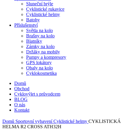
Sluneční brýle
Cyklistické rukavice
Cyklistické helmy
Batohy
Příslušenství
Světla na kolo
Brašny na kolo
Blatníky
Zámky na kolo
Držáky na mobily
Pumpy a kompresory
GPS lokátory
Obaly na kolo
Cyklokosmetika
Domů
Obchod
Cyklovýlet s průvodcem
BLOG
O nás
Kontakt
Domů
Sportovní vybavení
Cyklistické helmy
CYKLISTICKÁ
HELMA R2 CROSS ATH32H