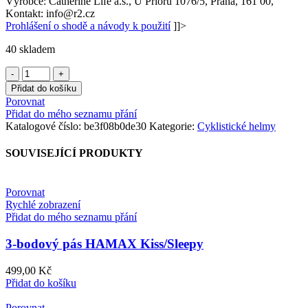
Výrobce: Catherine Life a.s., U Prioru 1076/5, Praha, 161 00,
Kontakt: info@r2.cz
Prohlášení o shodě a návody k použití
]]>
40 skladem
CYKLISTICKÁ
HELMA
Přidat do košíku
R2
Porovnat
CROSS
Přidat do mého seznamu přání
ATH32H
Katalogové číslo:
be3f08b0de30
Kategorie:
Cyklistické helmy
množství
SOUVISEJÍCÍ PRODUKTY
Porovnat
Rychlé zobrazení
Přidat do mého seznamu přání
3-bodový pás HAMAX Kiss/Sleepy
499,00
Kč
Přidat do košíku
Porovnat