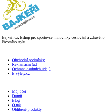
Bajkeři.cz. Eshop pro sportovce, milovníky cestování a zdravého
životního stylu.
DŮLEŽITÉ INFORMACE
Obchodní podmínky
Reklamační řád
Ochrana osobních údajů
E-výlety.cz
PRO KLIENTY
Můj účet
Domů
Blog
O nás
Oblíbené produkty