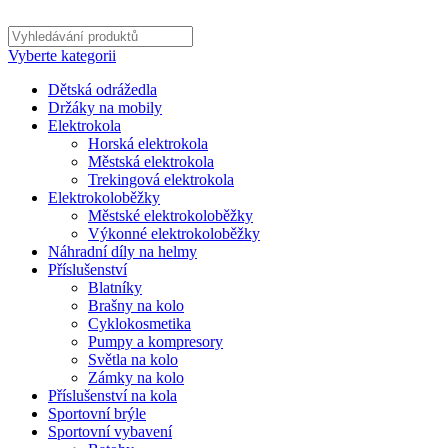
Vyberte kategorii
Dětská odrážedla
Držáky na mobily
Elektrokola
Horská elektrokola
Městská elektrokola
Trekingová elektrokola
Elektrokoloběžky
Městské elektrokoloběžky
Výkonné elektrokoloběžky
Náhradní díly na helmy
Příslušenství
Blatníky
Brašny na kolo
Cyklokosmetika
Pumpy a kompresory
Světla na kolo
Zámky na kolo
Příslušenství na kola
Sportovní brýle
Sportovní vybavení