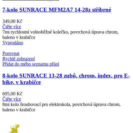
7-kolo SUNRACE MFM2A7 14-28z stříbrné
349,00
Kč
Čtěte více
7mi rychlostní volnoběžné kolečko, povrchová úprava chrom,
baleno v krabičce
Vyprodáno
Porovnat
Rychlé zobrazení
Přidat do mého seznamu přání
8-kolo SUNRACE 13-28 zubů, chrom, index, pro E-
bike, v krabičce
695,00
Kč
Čtěte více
8mi kolo šroubovací pro elektrokola, povrchová úprava chrom,
baleno v krabičce