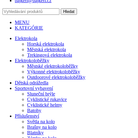
bajkeri@bajkeri.cz
Hledat
MENU
KATEGÓRIE
Elektrokola
Horská elektrokola
Městská elektrokola
Trekingová elektrokola
Elektrokoloběžky
Městské elektrokoloběžky
Výkonné elektrokoloběžky
Outdoorové elektrokoloběžky
Dětská odrážedla
Sportovní vybavení
Sluneční brýle
Cyklistické rukavice
Cyklistické helmy
Batohy
Příslušenství
Světla na kolo
Brašny na kolo
Blatníky