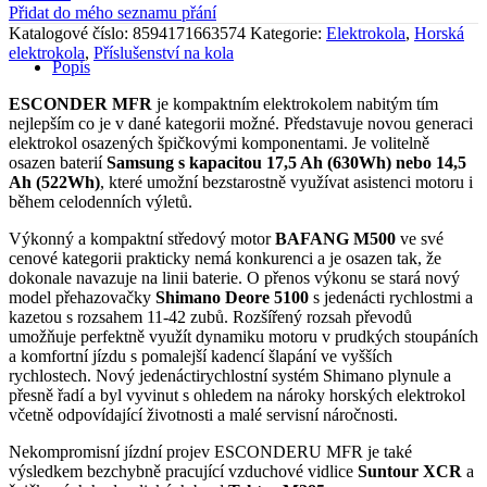
Esconder
Přidat do mého seznamu přání
MFR
Katalogové číslo:
8594171663574
Kategorie:
Elektrokola
,
Horská
17"
elektrokola
,
Příslušenství na kola
-
Popis
17"
/
ESCONDER MFR
je kompaktním elektrokolem nabitým tím
14,5
nejlepším co je v dané kategorii možné. Představuje novou generaci
Ah
elektrokol osazených špičkovými komponentami. Je volitelně
množství
osazen baterií
Samsung s kapacitou 17,5 Ah (630Wh) nebo 14,5
Ah (522Wh)
, které umožní bezstarostně využívat asistenci motoru i
během celodenních výletů.
Výkonný a kompaktní středový motor
BAFANG M500
ve své
cenové kategorii prakticky nemá konkurenci a je osazen tak, že
dokonale navazuje na linii baterie. O přenos výkonu se stará nový
model přehazovačky
Shimano Deore 5100
s jedenácti rychlostmi a
kazetou s rozsahem 11-42 zubů. Rozšířený rozsah převodů
umožňuje perfektně využít dynamiku motoru v prudkých stoupáních
a komfortní jízdu s pomalejší kadencí šlapání ve vyšších
rychlostech. Nový jedenáctirychlostní systém Shimano plynule a
přesně řadí a byl vyvinut s ohledem na nároky horských elektrokol
včetně odpovídající životnosti a malé servisní náročnosti.
Nekompromisní jízdní projev ESCONDERU MFR je také
výsledkem bezchybně pracující vzduchové vidlice
Suntour XCR
a