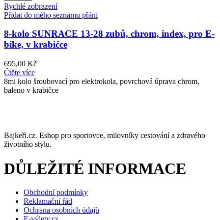
Rychlé zobrazení
Přidat do mého seznamu přání
8-kolo SUNRACE 13-28 zubů, chrom, index, pro E-
bike, v krabičce
695,00
Kč
Čtěte více
8mi kolo šroubovací pro elektrokola, povrchová úprava chrom,
baleno v krabičce
Bajkeři.cz. Eshop pro sportovce, milovníky cestování a zdravého
životního stylu.
DŮLEŽITÉ INFORMACE
Obchodní podmínky
Reklamační řád
Ochrana osobních údajů
E-výlety.cz