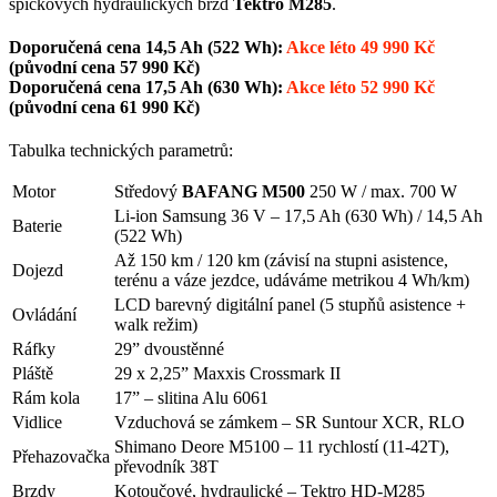
špičkových hydraulických brzd
Tektro M285
.
Doporučená cena 14,5 Ah (522 Wh):
Akce léto 49 990 Kč
(původní cena 57 990 Kč)
Doporučená cena 17,5 Ah (630 Wh):
Akce léto 52 990 Kč
(původní cena 61 990 Kč)
Tabulka technických parametrů:
Motor
Středový
BAFANG M500
250 W / max. 700 W
Li-ion Samsung 36 V – 17,5 Ah (630 Wh) / 14,5 Ah
Baterie
(522 Wh)
Až 150 km / 120 km (závisí na stupni asistence,
Dojezd
terénu a váze jezdce, udáváme metrikou 4 Wh/km)
LCD barevný digitální panel (5 stupňů asistence +
Ovládání
walk režim)
Ráfky
29” dvoustěnné
Pláště
29 x 2,25” Maxxis Crossmark II
Rám kola
17” – slitina Alu 6061
Vidlice
Vzduchová se zámkem – SR Suntour XCR, RLO
Shimano Deore M5100 – 11 rychlostí (11-42T),
Přehazovačka
převodník 38T
Brzdy
Kotoučové, hydraulické – Tektro HD-M285