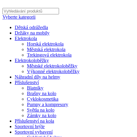
Vyberte kategorii
Dětská odrážedla
Držáky na mobily
Elektrokola
Horská elektrokola
Městská elektrokola
Trekingová elektrokola
Elektrokoloběžky
Městské elektrokoloběžky
Výkonné elektrokoloběžky
Náhradní díly na helmy
Příslušenství
Blatníky
Brašny na kolo
Cyklokosmetika
Pumpy a kompresory
Světla na kolo
Zámky na kolo
Příslušenství na kola
Sportovní brýle
Sportovní vybavení