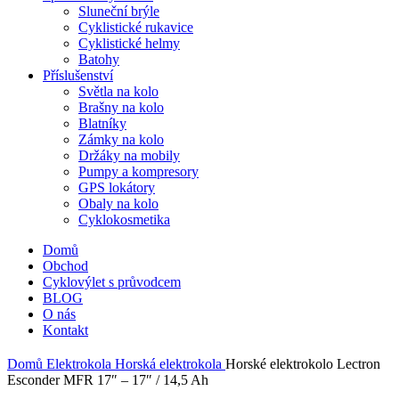
Sluneční brýle
Cyklistické rukavice
Cyklistické helmy
Batohy
Příslušenství
Světla na kolo
Brašny na kolo
Blatníky
Zámky na kolo
Držáky na mobily
Pumpy a kompresory
GPS lokátory
Obaly na kolo
Cyklokosmetika
Domů
Obchod
Cyklovýlet s průvodcem
BLOG
O nás
Kontakt
Domů
Elektrokola
Horská elektrokola
Horské elektrokolo Lectron
Esconder MFR 17″ – 17″ / 14,5 Ah