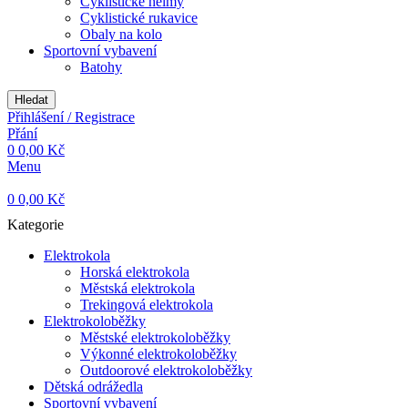
Cyklistické helmy
Cyklistické rukavice
Obaly na kolo
Sportovní vybavení
Batohy
Hledat
Přihlášení / Registrace
Přání
0
0,00
Kč
Menu
0
0,00
Kč
Kategorie
Elektrokola
Horská elektrokola
Městská elektrokola
Trekingová elektrokola
Elektrokoloběžky
Městské elektrokoloběžky
Výkonné elektrokoloběžky
Outdoorové elektrokoloběžky
Dětská odrážedla
Sportovní vybavení