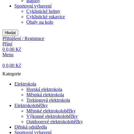
Batohy
Sportovní vybavení
Cyklistické helmy
Cyklistické rukavice
Obaly na kolo
Hledat
Přihlášení / Registrace
Přání
0
0,00
Kč
Menu
0
0,00
Kč
Kategorie
Elektrokola
Horská elektrokola
Městská elektrokola
Trekingová elektrokola
Elektrokoloběžky
Městské elektrokoloběžky
Výkonné elektrokoloběžky
Outdoorové elektrokoloběžky
Dětská odrážedla
Sportovní vybavení