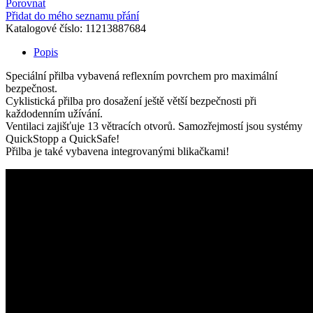
Porovnat
Pro
Přidat do mého seznamu přání
M
Katalogové číslo:
11213887684
light
grey
Popis
matt
52-
Speciální přilba vybavená reflexním povrchem pro maximální
58
bezpečnost.
cm
Cyklistická přilba pro dosažení ještě větší bezpečnosti při
množství
každodenním užívání.
Ventilaci zajišťuje 13 větracích otvorů. Samozřejmostí jsou systémy
QuickStopp a QuickSafe!
Přilba je také vybavena integrovanými blikačkami!