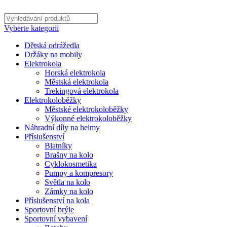
Vyberte kategorii
Dětská odrážedla
Držáky na mobily
Elektrokola
Horská elektrokola
Městská elektrokola
Trekingová elektrokola
Elektrokoloběžky
Městské elektrokoloběžky
Výkonné elektrokoloběžky
Náhradní díly na helmy
Příslušenství
Blatníky
Brašny na kolo
Cyklokosmetika
Pumpy a kompresory
Světla na kolo
Zámky na kolo
Příslušenství na kola
Sportovní brýle
Sportovní vybavení