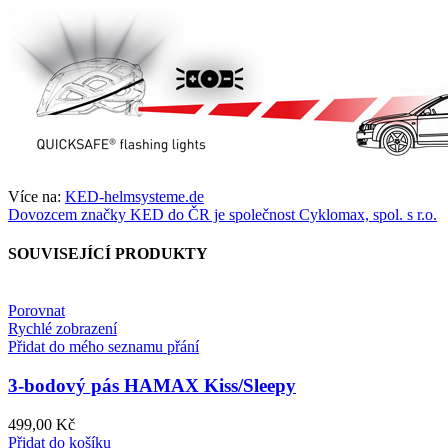
Více na:
KED-helmsysteme.de
Dovozcem značky KED do ČR je společnost Cyklomax, spol. s r.o.
SOUVISEJÍCÍ PRODUKTY
Porovnat
Rychlé zobrazení
Přidat do mého seznamu přání
3-bodový pás HAMAX Kiss/Sleepy
499,00
Kč
Přidat do košíku