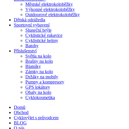
Městské elektrokoloběžky
Výkonné elektrokoloběžky
Outdoorové elektrokoloběžky
Dětská odrážedla
Sportovní vybavení
Sluneční brýle
Cyklistické rukavice
Cyklistické helmy
Batohy
Příslušenství
Světla na kolo
Brašny na kolo
Blatníky
Zámky na kolo
Držáky na mobily
Pumpy a kompresory
GPS lokátory
Obaly na kolo
Cyklokosmetika
Domů
Obchod
Cyklovýlet s průvodcem
BLOG
O nás