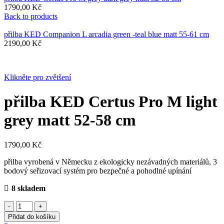
1790,00
Kč
Back to products
přilba KED Companion L arcadia green -teal blue matt 55-61 cm
2190,00
Kč
Klikněte pro zvětšení
přilba KED Certus Pro M light
grey matt 52-58 cm
1790,00
Kč
přilba vyrobená v Německu z ekologicky nezávadných materiálů, 3
bodový seřizovací systém pro bezpečné a pohodlné upínání
8 skladem
přilba
KED
Přidat do košíku
Certus