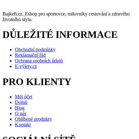
Bajkeři.cz. Eshop pro sportovce, milovníky cestování a zdravého
životního stylu.
DŮLEŽITÉ INFORMACE
Obchodní podmínky
Reklamační řád
Ochrana osobních údajů
E-výlety.cz
PRO KLIENTY
Můj účet
Domů
Blog
O nás
Oblíbené produkty
Kontakt