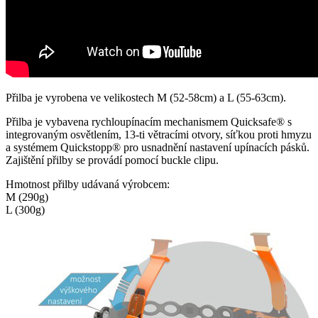
Přilba je vyrobena ve velikostech M (52-58cm) a L (55-63cm).
Přilba je vybavena rychloupínacím mechanismem Quicksafe® s
integrovaným osvětlením, 13-ti větracími otvory, síťkou proti hmyzu
a systémem Quickstopp® pro usnadnění nastavení upínacích pásků.
Zajištění přilby se provádí pomocí buckle clipu.
Hmotnost přilby udávaná výrobcem:
M (290g)
L (300g)