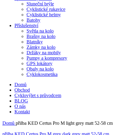
Sluneční brýle
Cyklistické rukavice
Cyklistické helmy
Batohy
Příslušenství
Světla na kolo
Brašny na kolo
Blatníky
Zámky na kolo
Držáky na mobily
Pumpy a kompresory
GPS lokátory
Obaly na kolo
Cyklokosmetika
Domů
Obchod
Cyklovýlet s průvodcem
BLOG
O nás
Kontakt
Domů
přilba KED Certus Pro M light grey matt 52-58 cm
přilba KED Certus Pro M grey dark grey matt 52-58 cm