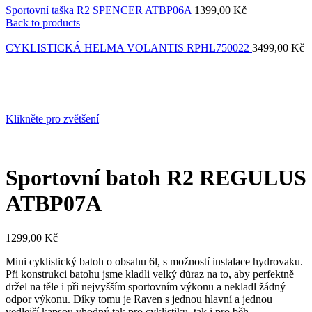
Sportovní taška R2 SPENCER ATBP06A
1399,00
Kč
Back to products
CYKLISTICKÁ HELMA VOLANTIS RPHL750022
3499,00
Kč
Klikněte pro zvětšení
Sportovní batoh R2 REGULUS
ATBP07A
1299,00
Kč
Mini cyklistický batoh o obsahu 6l, s možností instalace hydrovaku.
Při konstrukci batohu jsme kladli velký důraz na to, aby perfektně
držel na těle i při nejvyšším sportovním výkonu a nekladl žádný
odpor výkonu. Díky tomu je Raven s jednou hlavní a jednou
vedlejší kapsou vhodný tak pro cyklistiku, tak i pro běh.