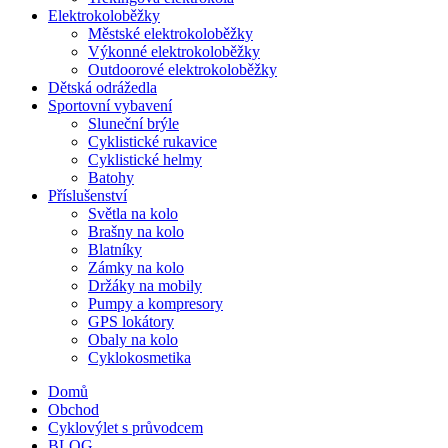
Elektrokoloběžky
Městské elektrokoloběžky
Výkonné elektrokoloběžky
Outdoorové elektrokoloběžky
Dětská odrážedla
Sportovní vybavení
Sluneční brýle
Cyklistické rukavice
Cyklistické helmy
Batohy
Příslušenství
Světla na kolo
Brašny na kolo
Blatníky
Zámky na kolo
Držáky na mobily
Pumpy a kompresory
GPS lokátory
Obaly na kolo
Cyklokosmetika
Domů
Obchod
Cyklovýlet s průvodcem
BLOG