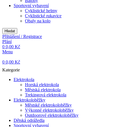
Batohy
Sportovní vybavení
Cyklistické helmy
Cyklistické rukavice
Obaly na kolo
Hledat
Přihlášení / Registrace
Přání
0
0,00
Kč
Menu
0
0,00
Kč
Kategorie
Elektrokola
Horská elektrokola
Městská elektrokola
Trekingová elektrokola
Elektrokoloběžky
Městské elektrokoloběžky
Výkonné elektrokoloběžky
Outdoorové elektrokoloběžky
Dětská odrážedla
Sportovní vybavení