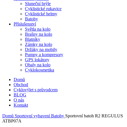
Sluneční brýle
Cyklistické rukavice
Cyklistické helmy
Batohy
Příslušenství
Světla na kolo
Brašny na kolo
Blatníky
Zámky na kolo
Držáky na mobily
Pumpy a kompresory
GPS lokátory
Obaly na kolo
Cyklokosmetika
Domů
Obchod
Cyklovýlet s průvodcem
BLOG
O nás
Kontakt
Domů
Sportovní vybavení
Batohy
Sportovní batoh R2 REGULUS
ATBP07A