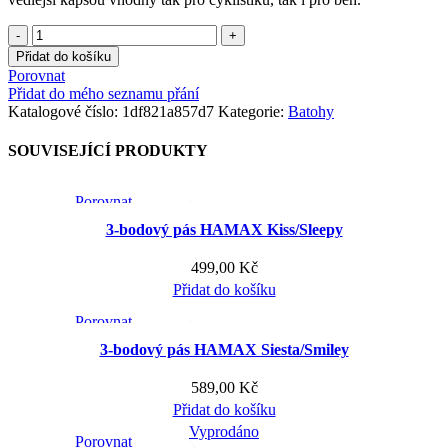
Sportovní
batoh
Přidat do košíku
R2
Porovnat
REGULUS
Přidat do mého seznamu přání
ATBP07A
Katalogové číslo:
1df821a857d7
Kategorie:
Batohy
množství
SOUVISEJÍCÍ PRODUKTY
Porovnat
Rychlé zobrazení
3-bodový pás HAMAX Kiss/Sleepy
Přidat do mého seznamu přání
499,00
Kč
Přidat do košíku
Porovnat
Rychlé zobrazení
3-bodový pás HAMAX Siesta/Smiley
Přidat do mého seznamu přání
589,00
Kč
Přidat do košíku
Vyprodáno
Porovnat