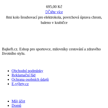
695,00
Kč
Čtěte více
8mi kolo šroubovací pro elektrokola, povrchová úprava chrom,
baleno v krabičce
Bajkeři.cz. Eshop pro sportovce, milovníky cestování a zdravého
životního stylu.
DŮLEŽITÉ INFORMACE
Obchodní podmínky
Reklamační řád
Ochrana osobních údajů
E-výlety.cz
PRO KLIENTY
Můj účet
Domů