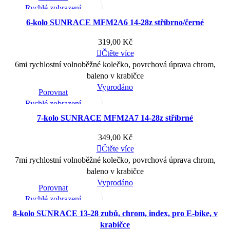
Rychlé zobrazení
Přidat do mého seznamu přání
6-kolo SUNRACE MFM2A6 14-28z stříbrno/černé
319,00
Kč
Čtěte více
6mi rychlostní volnoběžné kolečko, povrchová úprava chrom,
baleno v krabičce
Vyprodáno
Porovnat
Rychlé zobrazení
Přidat do mého seznamu přání
7-kolo SUNRACE MFM2A7 14-28z stříbrné
349,00
Kč
Čtěte více
7mi rychlostní volnoběžné kolečko, povrchová úprava chrom,
baleno v krabičce
Vyprodáno
Porovnat
Rychlé zobrazení
Přidat do mého seznamu přání
8-kolo SUNRACE 13-28 zubů, chrom, index, pro E-bike, v
krabičce