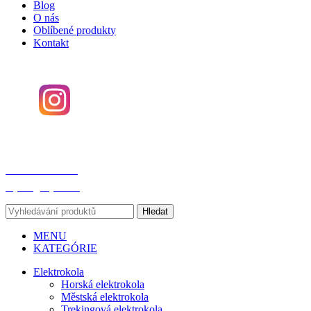
Blog
O nás
Oblíbené produkty
Kontakt
SOCIÁLNÍ SÍTĚ
SPOJTE SE S NÁMI!
www.bajkeri.cz
+420 775 186 588
bajkeri@bajkeri.cz
Hledat
MENU
KATEGÓRIE
Elektrokola
Horská elektrokola
Městská elektrokola
Trekingová elektrokola