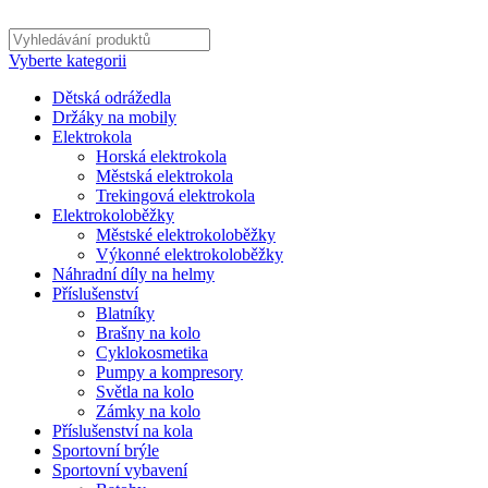
Vyberte kategorii
Dětská odrážedla
Držáky na mobily
Elektrokola
Horská elektrokola
Městská elektrokola
Trekingová elektrokola
Elektrokoloběžky
Městské elektrokoloběžky
Výkonné elektrokoloběžky
Náhradní díly na helmy
Příslušenství
Blatníky
Brašny na kolo
Cyklokosmetika
Pumpy a kompresory
Světla na kolo
Zámky na kolo
Příslušenství na kola
Sportovní brýle
Sportovní vybavení