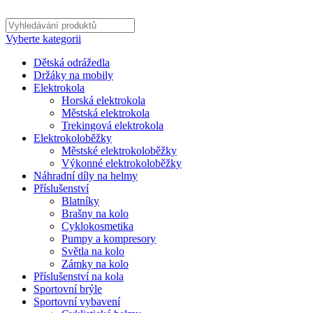
Vyberte kategorii
Dětská odrážedla
Držáky na mobily
Elektrokola
Horská elektrokola
Městská elektrokola
Trekingová elektrokola
Elektrokoloběžky
Městské elektrokoloběžky
Výkonné elektrokoloběžky
Náhradní díly na helmy
Příslušenství
Blatníky
Brašny na kolo
Cyklokosmetika
Pumpy a kompresory
Světla na kolo
Zámky na kolo
Příslušenství na kola
Sportovní brýle
Sportovní vybavení