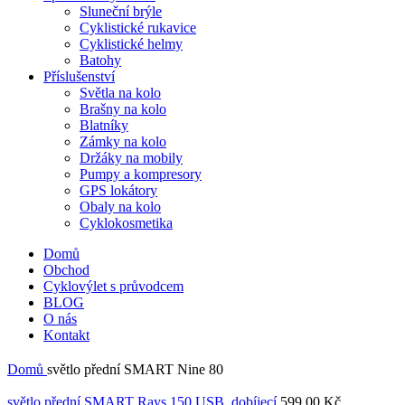
Sluneční brýle
Cyklistické rukavice
Cyklistické helmy
Batohy
Příslušenství
Světla na kolo
Brašny na kolo
Blatníky
Zámky na kolo
Držáky na mobily
Pumpy a kompresory
GPS lokátory
Obaly na kolo
Cyklokosmetika
Domů
Obchod
Cyklovýlet s průvodcem
BLOG
O nás
Kontakt
Domů
světlo přední SMART Nine 80
světlo přední SMART Rays 150 USB, dobíjecí
599,00
Kč