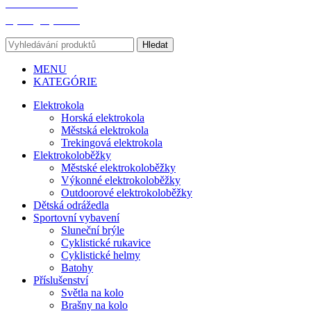
+420 775 186 588
bajkeri@bajkeri.cz
Hledat
MENU
KATEGÓRIE
Elektrokola
Horská elektrokola
Městská elektrokola
Trekingová elektrokola
Elektrokoloběžky
Městské elektrokoloběžky
Výkonné elektrokoloběžky
Outdoorové elektrokoloběžky
Dětská odrážedla
Sportovní vybavení
Sluneční brýle
Cyklistické rukavice
Cyklistické helmy
Batohy
Příslušenství
Světla na kolo
Brašny na kolo