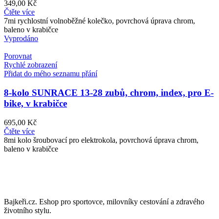
349,00
Kč
Čtěte více
7mi rychlostní volnoběžné kolečko, povrchová úprava chrom,
baleno v krabičce
Vyprodáno
Porovnat
Rychlé zobrazení
Přidat do mého seznamu přání
8-kolo SUNRACE 13-28 zubů, chrom, index, pro E-
bike, v krabičce
695,00
Kč
Čtěte více
8mi kolo šroubovací pro elektrokola, povrchová úprava chrom,
baleno v krabičce
Bajkeři.cz. Eshop pro sportovce, milovníky cestování a zdravého
životního stylu.