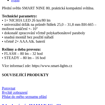
Popis
Přední světlo SMART NINE 80, praktická kompaktní svítilna.
Technické parametry:
• 1× NICHIA LED 26 lux/80 lm
• univerzální držák na průměr řidítek 25,0 – 31,8 mm BH-665 –
možnost natáčení +- 10°
• dokonalé zpracování včetně polykarbonátové paraboly
• snadná montáž bez použití nářadí
• včetně 2× AAA Alk. baterií
Režimy a doba provozu:
• FLASH – 80 lm – 32 hod
• STEADY – 80 lm – 16 hod
Více informací zde: https://www.smart-lights.cz
SOUVISEJÍCÍ PRODUKTY
Porovnat
Rychlé zobrazení
Přidat do mého seznamu přání