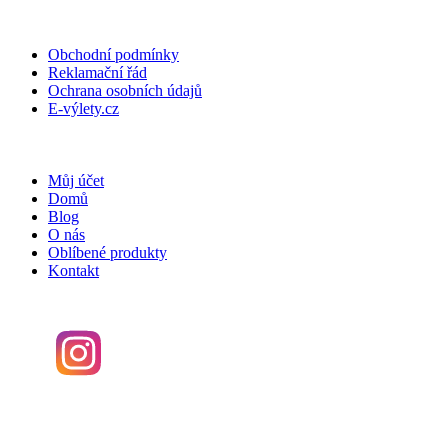
DŮLEŽITÉ INFORMACE
Obchodní podmínky
Reklamační řád
Ochrana osobních údajů
E-výlety.cz
PRO KLIENTY
Můj účet
Domů
Blog
O nás
Oblíbené produkty
Kontakt
SOCIÁLNÍ SÍTĚ
SPOJTE SE S NÁMI!
www.bajkeri.cz