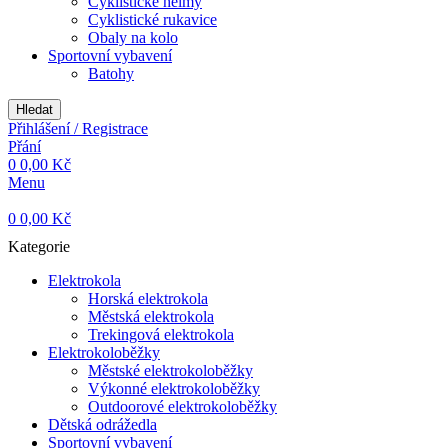
Cyklistické helmy
Cyklistické rukavice
Obaly na kolo
Sportovní vybavení
Batohy
Hledat
Přihlášení / Registrace
Přání
0
0,00
Kč
Menu
0
0,00
Kč
Kategorie
Elektrokola
Horská elektrokola
Městská elektrokola
Trekingová elektrokola
Elektrokoloběžky
Městské elektrokoloběžky
Výkonné elektrokoloběžky
Outdoorové elektrokoloběžky
Dětská odrážedla
Sportovní vybavení