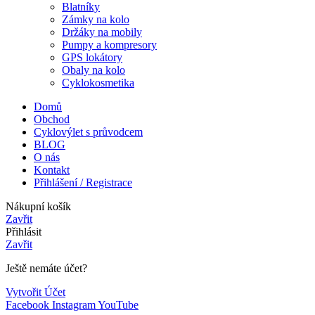
Blatníky
Zámky na kolo
Držáky na mobily
Pumpy a kompresory
GPS lokátory
Obaly na kolo
Cyklokosmetika
Domů
Obchod
Cyklovýlet s průvodcem
BLOG
O nás
Kontakt
Přihlášení / Registrace
Nákupní košík
Zavřit
Přihlásit
Zavřit
Ještě nemáte účet?
Vytvořit Účet
Facebook
Instagram
YouTube