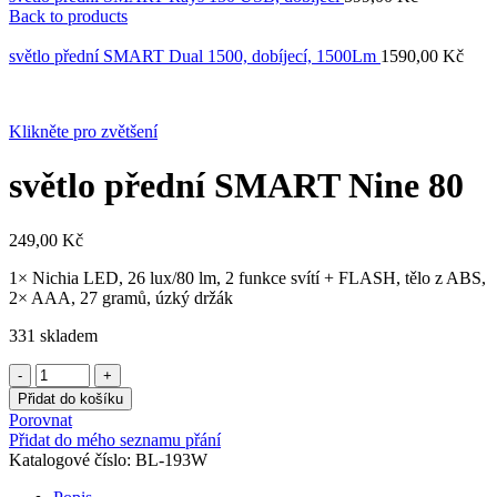
Back to products
světlo přední SMART Dual 1500, dobíjecí, 1500Lm
1590,00
Kč
Klikněte pro zvětšení
světlo přední SMART Nine 80
249,00
Kč
1× Nichia LED, 26 lux/80 lm, 2 funkce svítí + FLASH, tělo z ABS,
2× AAA, 27 gramů, úzký držák
331 skladem
světlo
přední
Přidat do košíku
SMART
Porovnat
Nine
Přidat do mého seznamu přání
80
Katalogové číslo:
BL-193W
množství